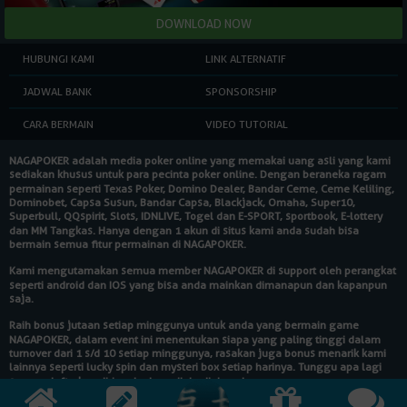
HUBUNGI KAMI
LINK ALTERNATIF
JADWAL BANK
SPONSORSHIP
CARA BERMAIN
VIDEO TUTORIAL
NAGAPOKER
adalah media poker online yang memakai uang asli yang kami
sediakan khusus untuk para pecinta poker online. Dengan beraneka ragam
permainan seperti Texas Poker, Domino Dealer, Bandar Ceme, Ceme Keliling,
Dominobet, Capsa Susun, Bandar Capsa, Blackjack, Omaha, Super10,
Superbull, QQspirit, Slots, IDNLIVE, Togel dan E-SPORT, sportbook, E-lottery
dan MM Tangkas. Hanya dengan 1 akun di situs kami anda sudah bisa
bermain semua fitur permainan di
NAGAPOKER
.
Kami mengutamakan semua member
NAGAPOKER
di support oleh perangkat
seperti android dan IOS yang bisa anda mainkan dimanapun dan kapanpun
saja.
Raih bonus jutaan setiap minggunya untuk anda yang bermain game
NAGAPOKER
, dalam event ini menentukan siapa yang paling tinggi dalam
turnover dari 1 s/d 10 setiap minggunya, rasakan juga bonus menarik kami
lainnya seperti lucky spin dan mysteri box setiap harinya. Tunggu apa lagi
segera daftarkan diri anda dan raih hadiahnya!