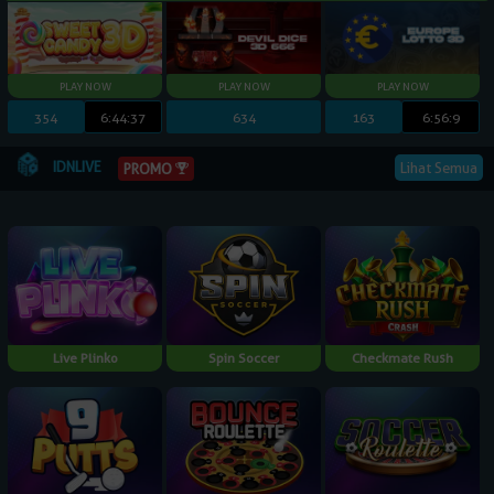
354
6:44:36
634
163
6:56:8
IDNLIVE
Lihat Semua
PROMO
Live Plinko
Spin Soccer
Checkmate Rush