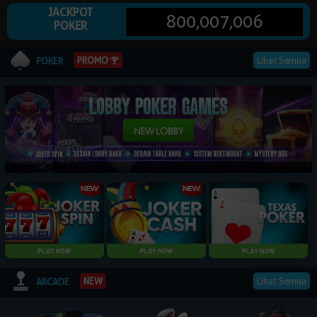
JACKPOT
800,007,006
POKER
© 2026 NagaPoker. All Rights Reserved | 18+
Lihat Semua
PROMO
POKER
Lihat Semua
NEW
ARCADE