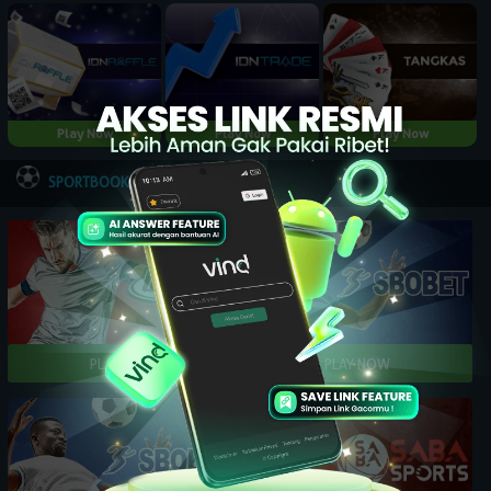
Play Now
Play Now
Play Now
NEW
SPORTBOOK