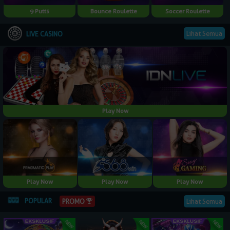
9 Putts
Bounce Roulette
Soccer Roulette
Lihat Semua
LIVE CASINO
Play Now
Play Now
Play Now
Play Now
POPULAR
Lihat Semua
PROMO