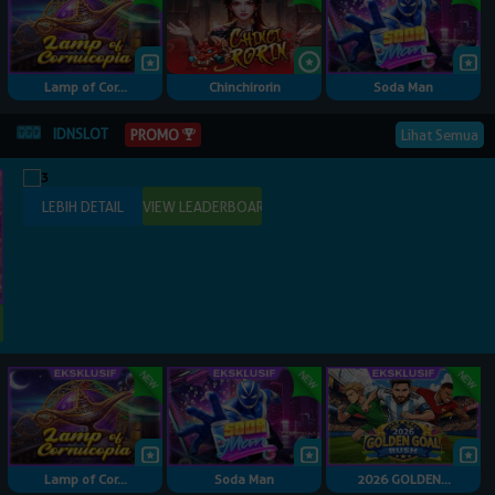
Lamp of Cor...
Chinchirorin
Soda Man
IDNSLOT
Lihat Semua
PROMO
Lamp of Cor...
Soda Man
2026 GOLDEN...